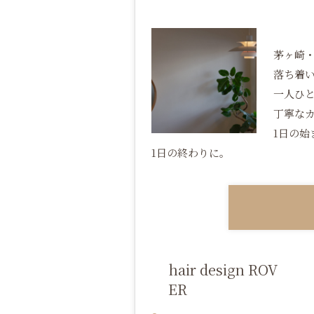
茅ヶ崎・
落ち着
一人ひ
丁寧な
1日の始
1日の終わりに。
hair design ROV
ER