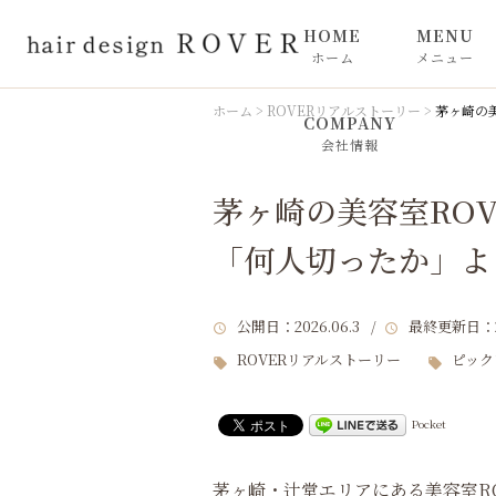
HOME
MENU
ホーム
メニュー
カット
ホーム
>
ROVERリアルストーリー
>
茅ヶ崎の
COMPANY
会社情報
カラー
茅ヶ崎の美容室ROV
トリートメ
「何人切ったか」よ
ROVER 
公開日
：2026.06.3 /
最終更新日
：
ンプー
ROVERリアルストーリー
ピック
Pocket
茅ヶ崎・辻堂エリアにある美容室RO