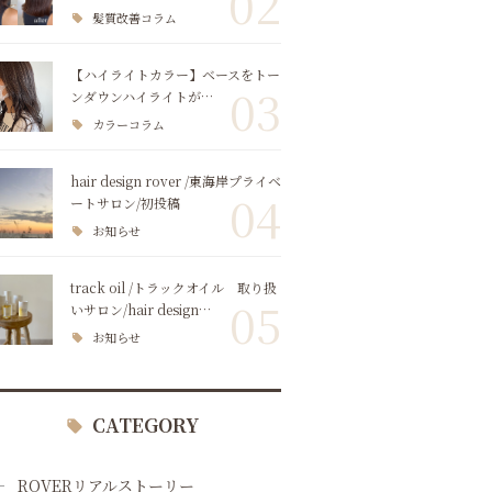
02
髪質改善コラム
【ハイライトカラー】ベースをトー
03
ンダウンハイライトが…
カラーコラム
hair design rover /東海岸プライベ
04
ートサロン/初投稿
お知らせ
track oil /トラックオイル 取り扱
05
いサロン/hair design…
お知らせ
CATEGORY
ROVERリアルストーリー