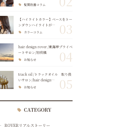
02
髪質改善コラム
【ハイライトカラー】ベースをトー
03
ンダウンハイライトが…
カラーコラム
hair design rover /東海岸プライベ
04
ートサロン/初投稿
お知らせ
track oil /トラックオイル 取り扱
05
いサロン/hair design…
お知らせ
CATEGORY
ROVERリアルストーリー